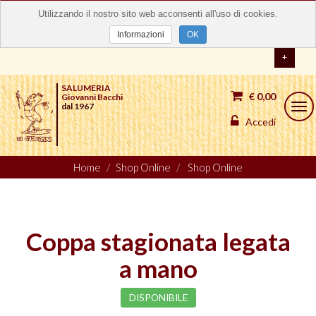
Utilizzando il nostro sito web acconsenti all'uso di cookies.
Informazioni
OK
+
SALUMERIA
€ 0,00
Giovanni Bacchi
dal 1967
Togg
navi
Accedi
Home
Shop Online
Shop Online
Coppa stagionata legata
a mano
DISPONIBILE