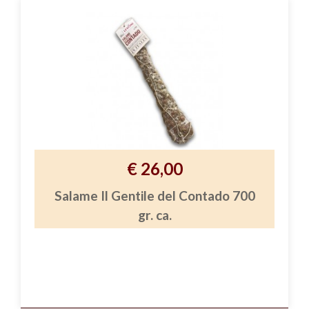
€ 26,00
Salame Il Gentile del Contado 700
gr. ca.