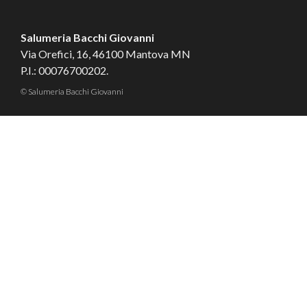
Salumeria Bacchi Giovanni
Via Orefici, 16, 46100 Mantova MN
P.I.: 00076700202.
© Salumeria Bacchi Giovanni
Tailored by
MBE Mantova
&
Logistic Design
Contatti
Cookie
Privacy
Condizioni di Vendita