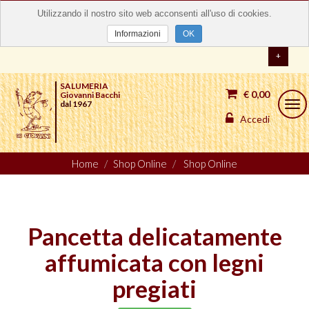
Utilizzando il nostro sito web acconsenti all'uso di cookies.
Informazioni
OK
+
SALUMERIA
€ 0,00
Giovanni Bacchi
dal 1967
Togg
navi
Accedi
Home
Shop Online
Shop Online
Pancetta delicatamente
affumicata con legni
pregiati