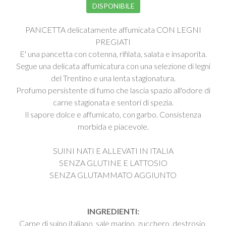
DISPONIBILE
PANCETTA delicatamente affumicata CON LEGNI
PREGIATI
E' una pancetta con cotenna, rifilata, salata e insaporita.
Segue una delicata affumicatura con una selezione di legni
del Trentino e una lenta stagionatura.
Profumo persistente di fumo che lascia spazio all'odore di
carne stagionata e sentori di spezia.
Il sapore dolce e affumicato, con garbo. Consistenza
morbida e piacevole.
SUINI NATI E ALLEVATI IN ITALIA
SENZA GLUTINE E LATTOSIO
SENZA GLUTAMMATO AGGIUNTO
INGREDIENTI:
Carne di suino italiano, sale marino, zucchero ,destrosio,