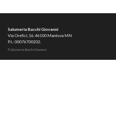
Salumeria Bacchi Giovanni
Via Orefici, 16, 46100 Mantova MN
P.I.: 00076700202.
© Salumeria Bacchi Giovanni
Tailored by
MBE Mantova
&
Logistic Design
Contatti
Cookie
Privacy
Condizioni di Vendita