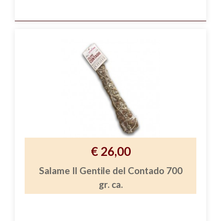
€ 26,00
Salame Il Gentile del Contado 700
gr. ca.