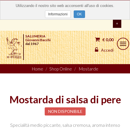
Utilizzando il nostro sito web acconsenti all'uso di cookies.
Informazioni
OK
+
SALUMERIA
€ 0,00
Giovanni Bacchi
dal 1967
Togg
navi
Accedi
Home
Shop Online
Mostarde
Mostarda di salsa di pere
NON DISPONIBILE
Specialità medio piccante, salsa cremosa, aroma intenso