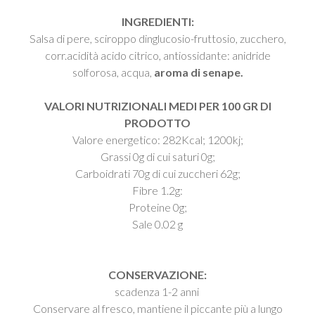
INGREDIENTI:
Salsa di pere, sciroppo dinglucosio-fruttosio, zucchero,
corr.acidità acido citrico, antiossidante: anidride
solforosa, acqua,
aroma di senape​.
VALORI NUTRIZIONALI MEDI PER 100 GR DI
PRODOTTO
Valore energetico: 282Kcal; 1200kj;
Grassi 0g di cui saturi 0g;
Carboidrati 70g di cui zuccheri 62g;
Fibre 1.2g:
Proteine 0g;
Sale 0.02 g
CONSERVAZIONE:
scadenza 1-2 anni
Conservare al fresco, mantiene il piccante più a lungo