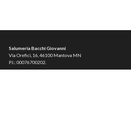
Salumeria Bacchi Giovanni
Via Orefici, 16, 46100 Mantova MN
P.I.: 00076700202.
© Salumeria Bacchi Giovanni
Tailored by
MBE Mantova
&
Logistic Design
Contatti
Cookie
Privacy
Condizioni di Vendita