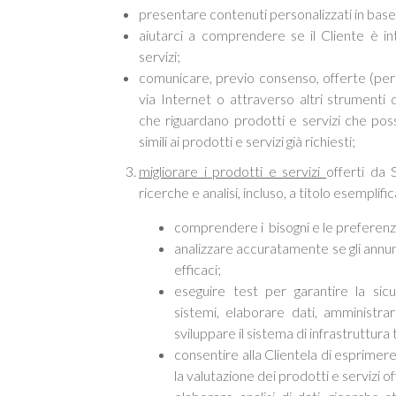
presentare contenuti personalizzati in base
aiutarci a comprendere se il Cliente è i
servizi;
comunicare, previo consenso, offerte (per 
via Internet o attraverso altri strumenti 
che riguardano prodotti e servizi che po
simili ai prodotti e servizi già richiesti;
migliorare i prodotti e servizi
offerti da
ricerche e analisi, incluso, a titolo esemplif
comprendere i bisogni e le preferenze
analizzare accuratamente se gli annun
efficaci;
eseguire test per garantire la sic
sistemi, elaborare dati, amministra
sviluppare il sistema di infrastruttura
consentire alla Clientela di esprimer
la valutazione dei prodotti e servizi o