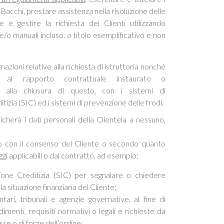
ia Bacchi, prestare assistenza nella risoluzione delle
e e gestire la richiesta dei Clienti utilizzando
/o manuali incluso, a titolo esemplificativo e non
azioni relative alla richiesta di istruttoria nonché
e al rapporto contrattuale instaurato o
 alla chiusura di questo, con i sistemi di
tizia (SIC) ed i sistemi di prevenzione delle frodi.
herà i dati personali della Clientela a nessuno,
lo con il consenso del Cliente o secondo quanto
ggi applicabili o dal contratto, ad esempio:
ione Creditizia (SIC) per segnalare o chiedere
la situazione finanziaria del Cliente;
tari, tribunali e agenzie governative, al fine di
enti, requisiti normativi o legali e richieste da
sse o di forze dell’ordine;