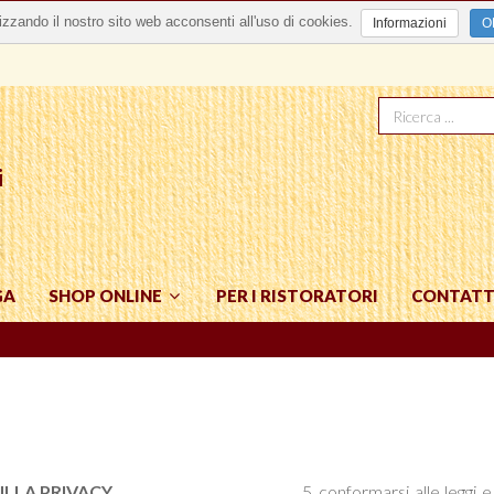
lizzando il nostro sito web acconsenti all'uso di cookies.
Informazioni
O
i
GA
SHOP ONLINE
PER I RISTORATORI
CONTATT
RIVACY
conformarsi alle leggi e