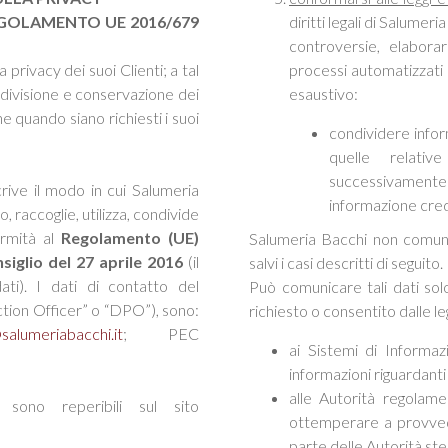
TO UE 2016/679
diritti legali di Salumer
controversie, elaborar
privacy dei suoi Clienti; a tal
processi automatizzati e
ondivisione e conservazione dei
esaustivo:
ne quando siano richiesti i suoi
condividere inform
quelle relativ
successivamente
crive il modo in cui Salumeria
informazione credi
, raccoglie, utilizza, condivide
ormità al
Regolamento (UE)
Salumeria Bacchi non comunic
iglio del 27 aprile 2016
(il
salvi i casi descritti di seguito.
ti). I dati di contatto del
Può comunicare tali dati so
tion Officer” o “DPO”), sono:
richiesto o consentito dalle le
salumeriabacchi.it
; PEC
ai Sistemi di Informaz
informazioni riguardanti 
alle Autorità regolamen
sono reperibili sul sito
ottemperare a provvedim
parte delle Autorità ste