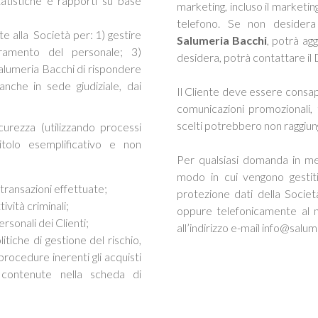
statistiche e rapporti su base
marketing, incluso il marketin
telefono. Se non desidera
te alla Società per: 1) gestire
Salumeria Bacchi
, potrà ag
tramento del personale; 3)
desidera, potrà contattare il 
 Salumeria Bacchi di rispondere
nche in sede giudiziale, dai
Il Cliente deve essere consape
comunicazioni promozionali, 
scelti potrebbero non raggiun
curezza (utilizzando processi
itolo esemplificativo e non
Per qualsiasi domanda in mer
modo in cui vengono gestiti
transazioni effettuate;
protezione dati della Societ
ività criminali;
oppure telefonicamente al 
rsonali dei Clienti;
all’indirizzo e-mail info@salum
tiche di gestione del rischio,
 procedure inerenti gli acquisti
i contenute nella scheda di