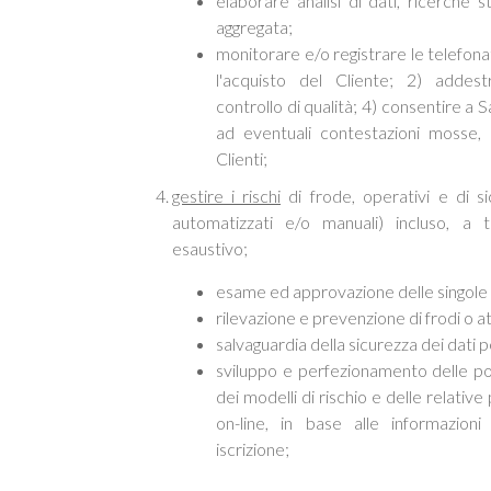
elaborare analisi di dati, ricerche 
aggregata;
monitorare e/o registrare le telefona
l'acquisto del Cliente; 2) addes
controllo di qualità; 4) consentire a
ad eventuali contestazioni mosse, a
Clienti;
gestire i rischi
di frode, operativi e di si
automatizzati e/o manuali) incluso, a t
esaustivo;
esame ed approvazione delle singole 
rilevazione e prevenzione di frodi o att
salvaguardia della sicurezza dei dati pe
sviluppo e perfezionamento delle poli
dei modelli di rischio e delle relative
on-line, in base alle informazion
iscrizione;