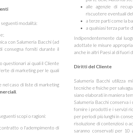
alle agenzie di recup
enti
riscuotere eventuali deb
a terze parti come la ba
e seguenti modalità:
a qualsiasi terza parte 
ne;
Indipendentemente dal luogo i
unica con Salumeria Bacchi (ad
adottate le misure appropriat
di consegna forniti durante il
anche in altri Paesi al di fuori 
questionari ai quali il Cliente
Diritti del Cliente
erte di marketing per le quali
Salumeria Bacchi utilizza mi
 nel caso di liste di marketing
tecniche e fisiche per salvagu
erciali
.
siano elaborati in maniera te
Salumeria Bacchi conserva i d
fornire i prodotti e i servizi 
 seguenti scopi o ragioni:
per periodi più lunghi in cons
risoluzione di contenziosi o a
 contratto o l'adempimento di
saranno conservati per 10 an