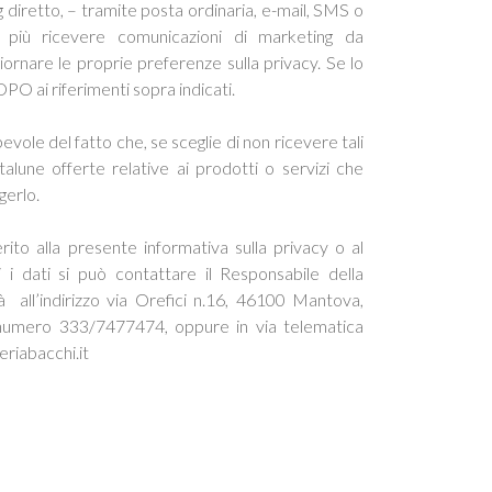
g diretto, – tramite posta ordinaria, e-mail, SMS o
 più ricevere comunicazioni di marketing da
giornare le proprie preferenze sulla privacy. Se lo
DPO ai riferimenti sopra indicati.
vole del fatto che, se sceglie di non ricevere tali
talune offerte relative ai prodotti o servizi che
gerlo.
ito alla presente informativa sulla privacy o al
 i dati si può contattare il Responsabile della
à all’indirizzo via Orefici n.16, 46100 Mantova,
numero 333/7477474, oppure in via telematica
eriabacchi.it