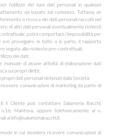
r l'utilizzo dei tuoi dati personali in qualsiasi
attamento sia basato sul consenso. Tuttavia, un
rimento o revoca dei dati personali raccolti nel
ero di altri dati personali eventualmente richiesti
ontrattuale, potrà comportare l’impossibilità per
e e/o proseguire, in tutto o in parte, il rapporto
e seguito alle richieste pre-contrattuali;
tilizzo dei dati;
e manuale di alcune attività di elaborazione dati
ca sui propri diritti;
 propri dati personali detenuti dalla Società;
 ricevere comunicazioni di marketing da parte di
tti il Cliente può contattare Salumeria Bacchi,
i n.16, Mantova, oppure telefonicamente al n.
l al info@salumeriabacchi.it
l modo in cui desidera ricevere comunicazioni di