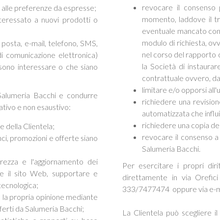
revocare il consenso pe
 alle preferenze da espresse;
momento, laddove il tr
nteressato a nuovi prodotti o
eventuale mancato confe
modulo di richiesta, ovv
posta, e-mail, telefono, SMS,
nel corso del rapporto c
di comunicazione elettronica)
la Società di instaurar
ssono interessare o che siano
contrattuale ovvero, dar
limitare e/o opporsi all'u
 Salumeria Bacchi e condurre
richiedere una revision
icativo e non esaustivo:
automatizzata che influis
richiedere una copia dei
 della Clientela;
revocare il consenso a
ci, promozioni e offerte siano
Salumeria Bacchi.
urezza e l'aggiornamento dei
Per esercitare i propri diri
re il sito Web, supportare e
direttamente in via Orefic
 tecnologica;
333/7477474 oppure via e-mai
e la propria opinione mediante
fferti da Salumeria Bacchi;
La Clientela può scegliere i