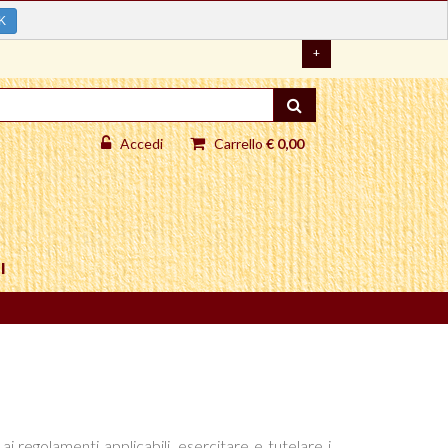
K
+
Accedi
Carrello
€ 0,00
I
 ai regolamenti applicabili
, esercitare e tutelare i