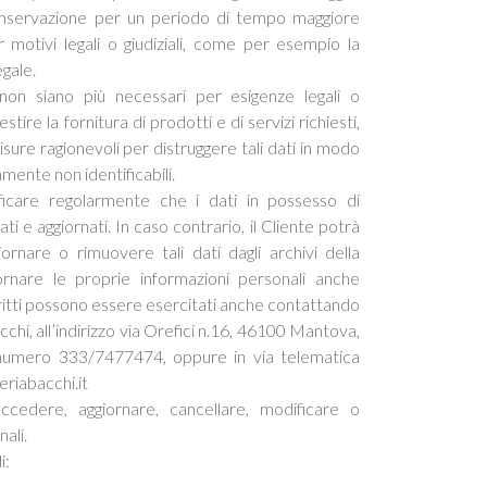
 conservazione per un periodo di tempo maggiore
r motivi legali o giudiziali, come per esempio la
gale.
non siano più necessari per esigenze legali o
stire la fornitura di prodotti e di servizi richiesti,
ure ragionevoli per distruggere tali dati in modo
amente non identificabili.
rificare regolarmente che i dati in possesso di
i e aggiornati. In caso contrario, il Cliente potrà
ornare o rimuovere tali dati dagli archivi della
iornare le proprie informazioni personali anche
iritti possono essere esercitati anche contattando
hi, all’indirizzo via Orefici n.16, 46100 Mantova,
numero 333/7477474, oppure in via telematica
eriabacchi.it
 accedere, aggiornare, cancellare, modificare o
ali.
i: