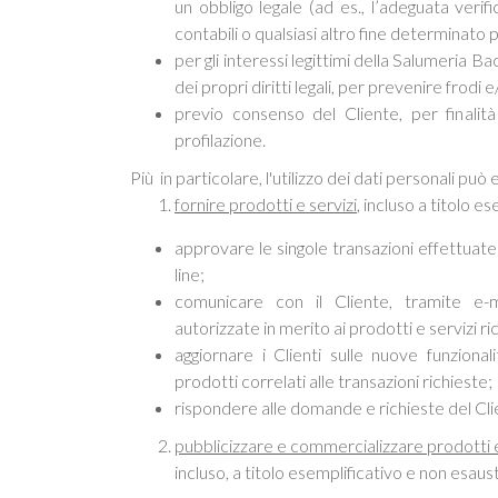
un obbligo legale (ad es., l’adeguata verifica
contabili o qualsiasi altro fine determinato p
per gli interessi legittimi della Salumeria Bacc
dei propri diritti legali, per prevenire frodi e
previo consenso del Cliente, per finali
profilazione.
Più in particolare, l'utilizzo dei dati personali può 
fornire prodotti e servizi
, incluso a titolo e
approvare le singole transazioni effettuate
line;
comunicare con il Cliente, tramite e-
autorizzate in merito ai prodotti e servizi ric
aggiornare i Clienti sulle nuove funzionali
prodotti correlati alle transazioni richieste;
rispondere alle domande e richieste del Cli
pubblicizzare e commercializzare prodotti e
incluso, a titolo esemplificativo e non esaus