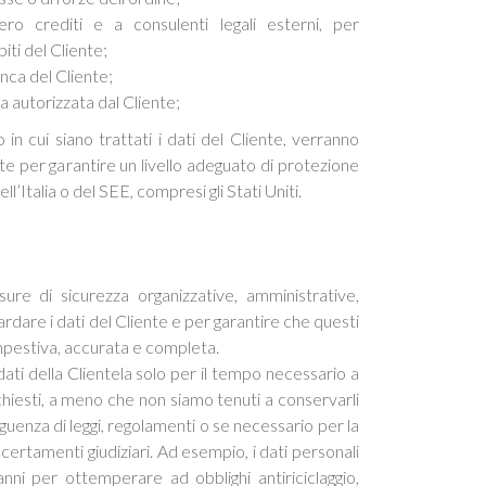
ero crediti e a consulenti legali esterni, per
iti del Cliente;
nca del Cliente;
da autorizzata dal Cliente;
n cui siano trattati i dati del Cliente, verranno
e per garantire un livello adeguato di protezione
dell’Italia o del SEE, compresi gli Stati Uniti.
sure di sicurezza organizzative, amministrative,
ardare i dati del Cliente e per garantire che questi
mpestiva, accurata e completa.
ati della Clientela solo per il tempo necessario a
richiesti, a meno che non siamo tenuti a conservarli
eguenza di leggi, regolamenti o se necessario per la
ccertamenti giudiziari. Ad esempio, i dati personali
ni per ottemperare ad obblighi antiriciclaggio,