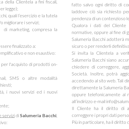
 della Clientela a fini fiscali,
fatto salvo ogni diritto di
er legge);
laddove ciò sia richiesto pe
hi, quali l’esercizio e la tutela
pendenza di un contenzioso le
/o migliorare i servizi;
Qualora i dati del Cliente 
tà di marketing, compresa la
normative, oppure al fine di ge
Salumeria Bacchi adotterà mis
essere finalizzato a:
sicuro o per renderli definitiv
semplificativo e non esaustivo:
Si invita la Clientela a ve
Salumeria Bacchi siano accurat
 per l'acquisto di prodotti on-
chiedere di correggere, aggi
Società. Inoltre, potrà agg
mail, SMS o altre modalità
accedendo al sito web. Tali d
hiesti;
direttamente la Salumeria Bacc
tà, i nuovi servizi ed i nuovi
oppure telefonicamente al 
all’indirizzo e-mail info@salum
ente;
Il Cliente ha il diritto di
correggere i propri dati person
 servizi
di
Salumeria Bacchi
,
Più in particolare, ha il diritto d
tivo: